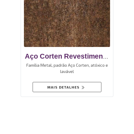
Aço Corten Revestimento
De Vinil Autoadesivo
Família Metal, padrão Aço Corten, atóxico e
lavável
MAIS DETALHES