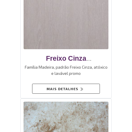
Freixo Cinza
Revestimento De Vinil
Família Madeira, padrão Freixo Cinza, atóxico
e lavável promo
Autoadesivo
MAIS DETALHES