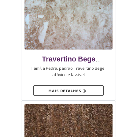
Travertino Bege
Revestimento De Vinil
Família Pedra, padrão Travertino Bege,
atóxico e lavável
Autoadesivo
MAIS DETALHES