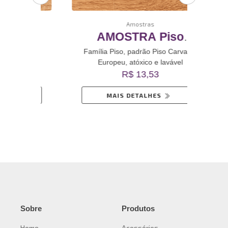
Amostras
o
AMOSTRA Piso
AMO
o
Carvalho Europeu
Rev
valho
Família Piso, padrão Piso Carvalho
Famíl
Europeu, atóxico e lavável
inil
Revestimento De Vinil
R$ 13,53
Autoadesivo
MAIS DETALHES
Sobre
Produtos
Home
Acessórios