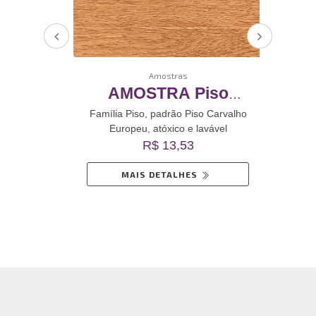
Amostras
o
AMOSTRA Piso
AMO
o
Carvalho Europeu
Rev
valho
Família Piso, padrão Piso Carvalho
Famíl
Europeu, atóxico e lavável
inil
Revestimento De Vinil
R$ 13,53
Autoadesivo
MAIS DETALHES