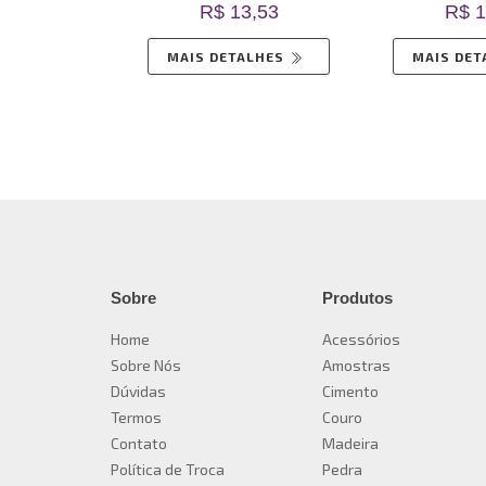
3,53
R$ 13,53
R$ 1
ALHES
MAIS DETALHES
MAIS DE
Sobre
Produtos
Home
Acessórios
Sobre Nós
Amostras
Dúvidas
Cimento
Termos
Couro
Contato
Madeira
Política de Troca
Pedra