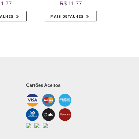
11,77
R$ 11,77
R$ 
TALHES
MAIS DETALHES
MAIS D
Cartões Aceitos