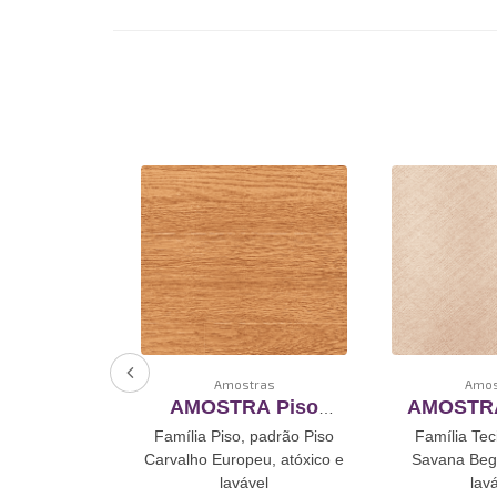
tras
Amostras
Amos
A Piso
AMOSTRA Piso
AMOSTRA
 Alpino
Carvalho Europeu
Bege Rev
 padrão Piso
Família Piso, padrão Piso
Família Tec
ento De
Revestimento De
De Vinil A
no, atóxico e
Carvalho Europeu, atóxico e
Savana Bege
oadesivo
Vinil Autoadesivo
vel
lavável
lav