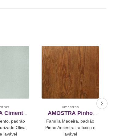
stras
Amostras
Amo
 Cimento
AMOSTRA Pinho
AMOST
ado Oliva
Ancestral
Carval
ento, padrão
Família Madeira, padrão
Família Pis
mento De
Revestimento De
Revest
urizado Oliva,
Pinho Ancestral, atóxico e
Carvalho Alp
toadesivo
Vinil Autoadesivo
Vinil A
e lavável
lavável
la