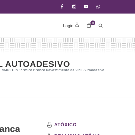
Facebook
Instagram
Youtube
(11)
0
Login
9371-
22200
L AUTOADESIVO
AMOSTRA Fórmica Branca Revestimento de Vinil Autoadesivo
ATÓXICO
anca