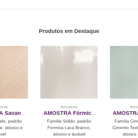
Produtos em Destaque
tras
Amostras
Amo
 Savana
AMOSTRA Fórmica
AMOSTRA
estimento
Laca Branco
Texturiz
ido, padrão
Família Sólido, padrão
Família Cim
utoadesivo
Revestimento De
Revesti
, atóxico e
Fórmica Laca Branco,
Cimento Text
Vinil Autoadesivo
Vinil Au
ável
atóxico e lavável
atóxico 