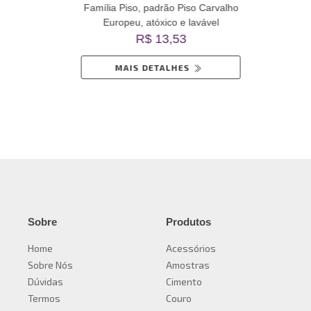
o
Carvalho Europeu
Rev
valho
Família Piso, padrão Piso Carvalho
Famíl
Europeu, atóxico e lavável
inil
Revestimento De Vinil
R$ 13,53
Autoadesivo
MAIS DETALHES
Sobre
Produtos
Home
Acessórios
Sobre Nós
Amostras
Dúvidas
Cimento
Termos
Couro