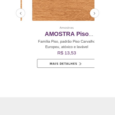
Amostras
o
AMOSTRA Piso
AMO
o
Carvalho Europeu
Rev
valho
Família Piso, padrão Piso Carvalho
Famíl
Europeu, atóxico e lavável
inil
Revestimento De Vinil
R$ 13,53
Autoadesivo
MAIS DETALHES