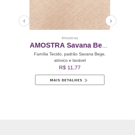
Amostras
o
AMOSTRA Savana Bege
A
o
Revestimento De Vinil
valho
Família Tecido, padrão Savana Bege,
Famí
atóxico e lavável
inil
Autoadesivo
Rev
R$ 11,77
MAIS DETALHES