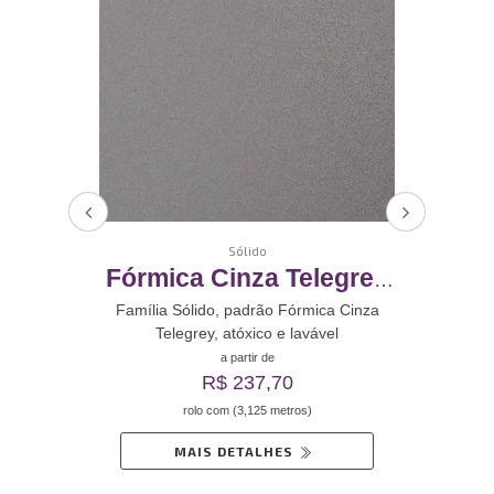
Sólido
samo
Fórmica Cinza Telegrey
Fór
inil
Revestimento De Vinil
Rev
 Verde
Família Sólido, padrão Fórmica Cinza
Famíl
Telegrey, atóxico e lavável
Autoadesivo
a partir de
R$ 237,70
rolo com (3,125 metros)
MAIS DETALHES