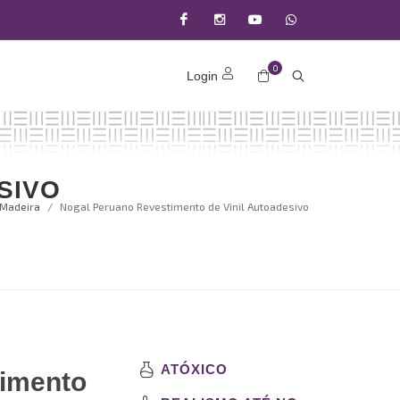
Facebook
Instagram
Youtube
(11)
0
Login
9371-
22200
SIVO
Madeira
Nogal Peruano Revestimento de Vinil Autoadesivo
ATÓXICO
timento