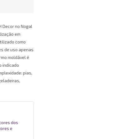
SH Decor no Nogal
ilização em
tilizado como
ões de uso apenas
ermo moldável é
 indicado
mplexidade: pias,
eladeiras,
 cores dos
tores e