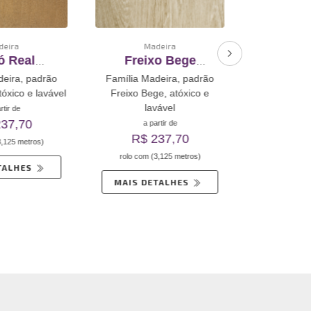
eira
Madeira
Ma
ó Real
Freixo Bege
Freijó
mento De
Revestimento De
Revest
eira, padrão
Família Madeira, padrão
Família Ma
toadesivo
Vinil Autoadesivo
Vinil A
tóxico e lavável
Freixo Bege, atóxico e
Freijó Natu
lavável
la
tir de
37,70
a partir de
a pa
R$ 237,70
R$ 
,125 metros)
rolo com (3,125 metros)
rolo com (
TALHES
MAIS DETALHES
MAIS D