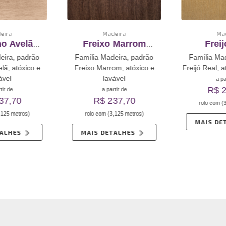
eira
Madeira
Mad
o Avelã
Freixo Marrom
Freij
mento De
Revestimento De
Revesti
eira, padrão
Família Madeira, padrão
Família Mad
toadesivo
Vinil Autoadesivo
Vinil Au
lã, atóxico e
Freixo Marrom, atóxico e
Freijó Real, a
ável
lavável
a par
R$ 2
tir de
a partir de
37,70
R$ 237,70
rolo com (3
,125 metros)
rolo com (3,125 metros)
MAIS DE
TALHES
MAIS DETALHES