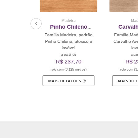
ira
Madeira
Mad
Natural
Pinho Chileno
Carvalh
ento De
Revestimento De
Revesti
ira, padrão
Família Madeira, padrão
Família Mad
oadesivo
Vinil Autoadesivo
Vinil Au
l, atóxico e
Pinho Chileno, atóxico e
Carvalho Ave
vel
lavável
lav
ir de
a partir de
a par
7,70
R$ 237,70
R$ 2
125 metros)
rolo com (3,125 metros)
rolo com (3
ALHES
MAIS DETALHES
MAIS DE