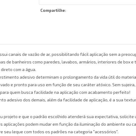
Compartilhe:
sui canais de vazão de ar, possibilitando fácil aplicação sem a preocu
nas de banheiros como paredes, lavabos, armários, interiores de box e
direto com a água.
timento adesivo determinam o prolongamento da vida útil do material
ado e pronto para uso em função de seu caráter atóxico. Sem sujeira,
l para quem busca facilidade na aplicação com acabamento perfeito!
nto adesivo dos demais, além da facilidade de aplicação, é a sua text
u projeto e que o padrão escolhido atenderá sua expectativa, solici
as aplicações podem mudar em função da iluminação do ambiente ou cal
re seu leque com todos os padrões na categoria "acessórios".