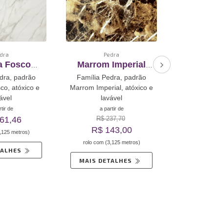
dra
Pedra
P
a Fosco
Marrom Imperial
Granili
mento De
Revestimento De
Revest
dra, padrão
Família Pedra, padrão
Família P
toadesivo
Vinil Autoadesivo
Vinil A
co, atóxico e
Marrom Imperial, atóxico e
Granilite Ma
ável
lavável
la
tir de
a partir de
a pa
61,46
R$ 
R$ 237,70
R$ 143,00
,125 metros)
rolo com (
rolo com (3,125 metros)
TALHES
MAIS D
MAIS DETALHES