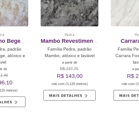
dra
Pedra
Pe
ino Bege
Mambo Revestimento
Carrar
mento De
De Vinil Autoadesivo
Revesti
dra, padrão
Família Pedra, padrão
Família Pe
toadesivo
Vinil Au
ge, atóxico e
Mambo, atóxico e lavável
Carrara Fos
ável
lav
a partir de
R$ 237,70
tir de
a par
R$ 143,00
R$ 2
1,46
96,10
rolo com (3,125 metros)
rolo com (3
,125 metros)
MAIS DETALHES
MAIS DE
TALHES