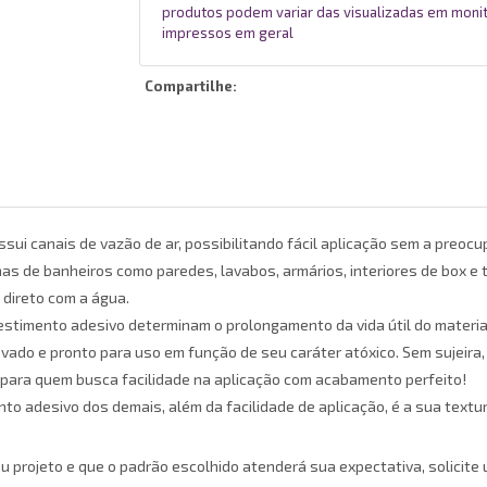
produtos podem variar das visualizadas em moni
impressos em geral
Compartilhe:
sui canais de vazão de ar, possibilitando fácil aplicação sem a preocu
nas de banheiros como paredes, lavabos, armários, interiores de box e
direto com a água.
timento adesivo determinam o prolongamento da vida útil do material
ado e pronto para uso em função de seu caráter atóxico. Sem sujeira,
l para quem busca facilidade na aplicação com acabamento perfeito!
nto adesivo dos demais, além da facilidade de aplicação, é a sua text
u projeto e que o padrão escolhido atenderá sua expectativa, solici