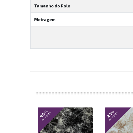
Tamanho do Rolo
Metragem
%
%
40
DESCONTO
25
DESCONTO