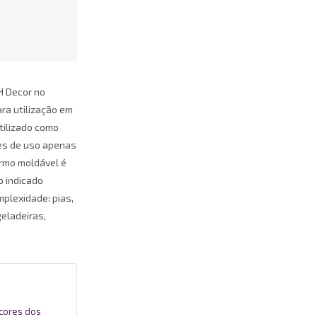
SH Decor no
ara utilização em
tilizado como
ões de uso apenas
ermo moldável é
 indicado
mplexidade: pias,
eladeiras,
 cores dos