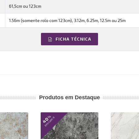
61,5cm ou 123cm
1.56m (somente rolo com 123cm), 3.12m, 6.25m, 12.5m ou 25m
FICHA TÉCNICA
Produtos em Destaque
%
40
DESCONTO