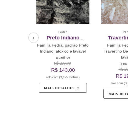
ra
Pedra
Pe
e Marfim
Preto Indiano
Travert
ento De
Revestimento De
Revesti
ra, padrão
Família Pedra, padrão Preto
Família Pe
oadesivo
Vinil Autoadesivo
Vinil Au
im, atóxico e
Indiano, atóxico e lavável
Travertino Be
vel
lav
a partir de
R$ 237,70
ir de
a par
1,46
R$ 143,00
R$ 26
R$ 1
125 metros)
rolo com (3,125 metros)
rolo com (3
ALHES
MAIS DETALHES
MAIS DE