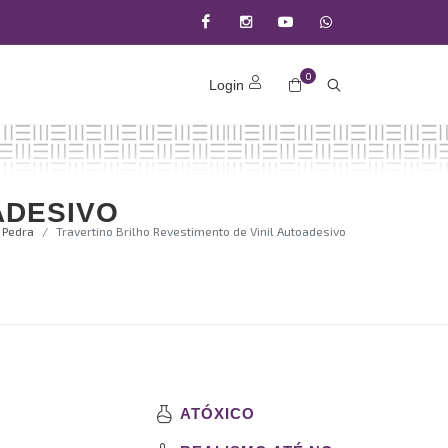
Facebook
Instagram
Youtube
(11)
0
Login
9371-
22200
ADESIVO
Pedra
Travertino Brilho Revestimento de Vinil Autoadesivo
ATÓXICO