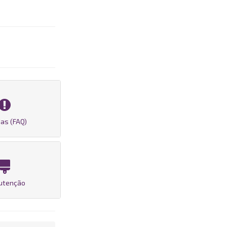
as (FAQ)
utenção